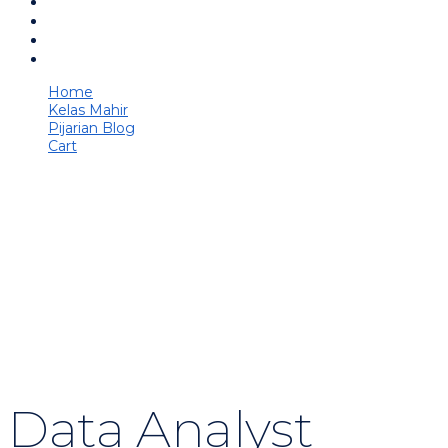
Home
Kelas Mahir
Pijarian Blog
Cart
Have a question?
Send enquiry
Message sent
Close
Data Analyst